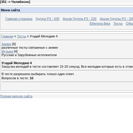
[
351 -> Челябиснк
]
Меню сайта
Главная страница
Группа РЗ - 635
Архив Группа РЗ - 535
Архив Группы РЗ - 33
Etherena Beta
Тесты
Обра
Главная
»
Тесты
» Угадай Мелодию 4
Аниме
[6]
различные тесты связанные с аниме
Музыка
[4]
Русские и Зарубежные исполнители
Угадай Мелодию 4
Загрузка мелодий в тесте составляет 15-20 секунд. Все мелодии которые есть в этом т
В тесте разрешено выбирать только один ответ.
Вопросов в тесте:
10
.
Полная версия сайта