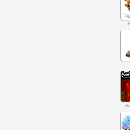
Н
Jac