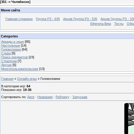
[
351 -> Челябиснк
]
Меню сайта
Главная страница
Группа РЗ - 635
Архив Группа РЗ - 535
Архив Группы РЗ - 33
Etherena Beta
Тесты
Обра
Categories
Аркады и экшн
[85]
Настольные
[14]
Головоломки
[64]
Слова
[5]
Поиск предметов
[23]
Стратегии
[7]
Другие
[5]
Многопользовательские
[13]
Главная
»
Онлайн игры
» Головоломки
В категории игр
:
64
Показано игр
:
19-36
Сортировать по
:
Дате
·
Названию
·
Рейтингу
·
Запускам