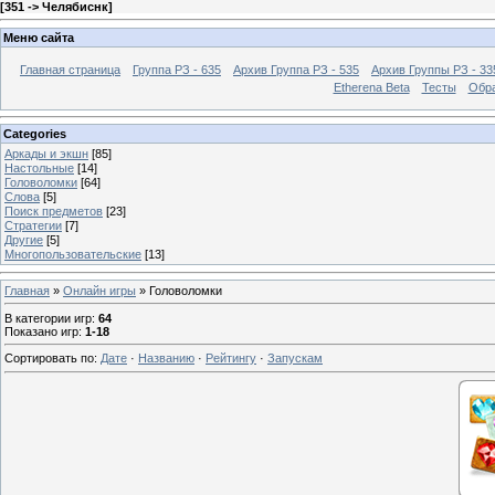
[
351 -> Челябиснк
]
Меню сайта
Главная страница
Группа РЗ - 635
Архив Группа РЗ - 535
Архив Группы РЗ - 33
Etherena Beta
Тесты
Обра
Categories
Аркады и экшн
[85]
Настольные
[14]
Головоломки
[64]
Слова
[5]
Поиск предметов
[23]
Стратегии
[7]
Другие
[5]
Многопользовательские
[13]
Главная
»
Онлайн игры
» Головоломки
В категории игр
:
64
Показано игр
:
1-18
Сортировать по
:
Дате
·
Названию
·
Рейтингу
·
Запускам