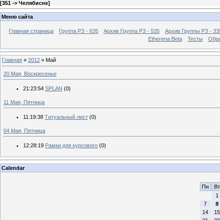
[
351 -> Челябиснк
]
Меню сайта
Главная страница
Группа РЗ - 635
Архив Группа РЗ - 535
Архив Группы РЗ - 33
Etherena Beta
Тесты
Обра
Главная
»
2012
»
Май
20 Мая, Воскресенье
21:23:54
SPLAN
(0)
11 Мая, Пятница
11:19:38
Титуальный лист
(0)
04 Мая, Пятница
12:28:19
Рамки для курсового
(0)
Calendar
Пн
Вт
1
7
8
14
15