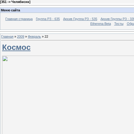
[
351 -> Челябиснк
]
Меню сайта
Главная страница
Группа РЗ - 635
Архив Группа РЗ - 535
Архив Группы РЗ - 33
Etherena Beta
Тесты
Обра
Главная
»
2009
»
Февраль
»
22
Космос