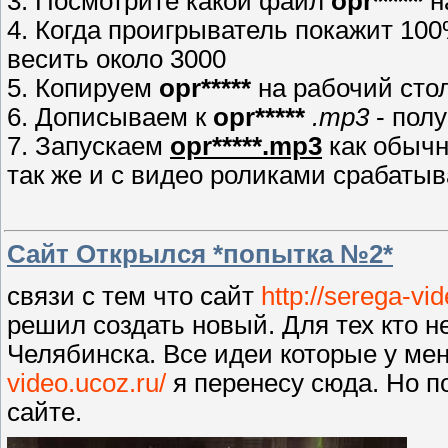
3. Посмотрите какой фаил
opr*****
н
4. Когда проигрыватель покажит 10
весить около 3000
5. Копируем
opr*****
на рабочий сто
6. Дописываем к
opr*****
.mp3
- пол
7. Запускаем
opr*****.mp3
как обычн
так же и с видео роликами срабатыв
Сайт Открылся *попытка №2*
связи с тем что сайт
http://serega-vi
решил создать новый. Для тех кто 
Челябинска. Все идеи которые у ме
video.ucoz.ru/
я перенесу сюда. Но п
сайте.