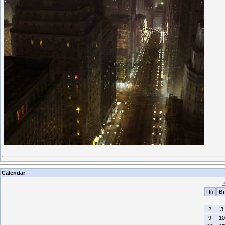
Calendar
Пн
Вт
2
3
9
10