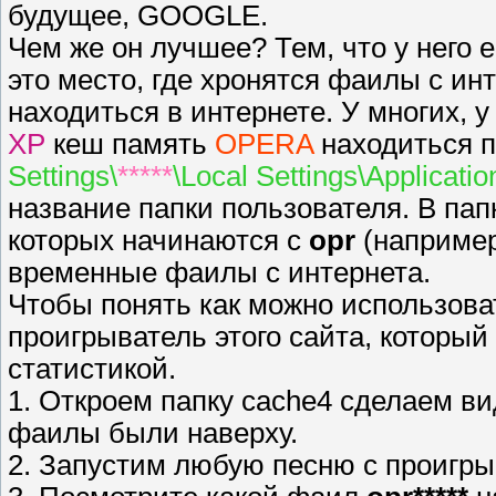
будущее, GOOGLE.
Чем же он лучшее? Тем, что у него
это место, где хронятся фаилы с ин
находиться в интернете. У многих, 
XP
кеш память
OPERA
находиться 
Settings\
*****
\Local Settings\Applicat
название папки пользователя. В па
которых начинаются с
opr
(например
временные фаилы с интернета.
Чтобы понять как можно использов
проигрыватель этого сайта, который
статистикой.
1. Откроем папку cache4 сделаем в
фаилы были наверху.
2. Запустим любую песню с проигрыв