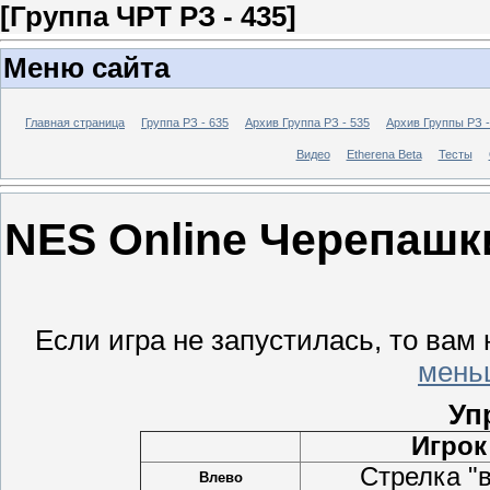
[Группа ЧРТ РЗ - 435]
Меню сайта
Главная страница
Группа РЗ - 635
Архив Группа РЗ - 535
Архив Группы РЗ -
Видео
Etherena Beta
Тесты
NES Online Черепашки
Если игра не запустилась, то вам
мень
Уп
Игрок
Стрелка "
Влево