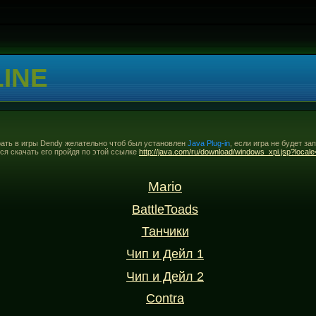
LINE
грать в игры Dendy желательно чтоб был установлен
Java Plug-in
, если игра не будет за
ся скачать его пройдя по этой ссылке
http://java.com/ru/download/windows_xpi.jsp?local
Mario
BattleToads
Танчики
Чип и Дейл 1
Чип и Дейл 2
Contra