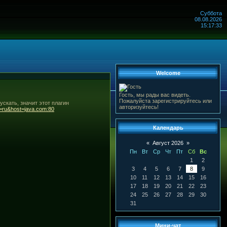
Суббота
08.08.2026
15:17:33
Welcome
Гость, мы рады вас видеть.
Пожалуйста зарегистрируйтесь или
пускать, значит этот плагин
авторизуйтесь!
e=ru&host=java.com:80
Календарь
«
Август 2026
»
Пн
Вт
Ср
Чт
Пт
Сб
Вс
1
2
3
4
5
6
7
8
9
10
11
12
13
14
15
16
17
18
19
20
21
22
23
24
25
26
27
28
29
30
31
Мини-чат