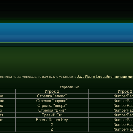
сли игра не запустилась, то вам нужно установить
Java Plug-in (это займет меньше ми
Управление
Игрок 1
Игрок 2
во
Стрелка "влево"
NumberPad
во
Стрелка "вправо"
NumberPad
рх
Стрелка "вверх"
NumberPad
з
Стрелка "Вниз"
NumberPad
ct
Правый Ctrl
NumberPad
рт
Enter / Return Key
NumberPad
X
NumberPad
Z
NumberPad