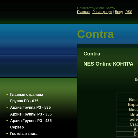
Приветствую Вас
Гость
Главная
|
Регистрация
|
Вход
|
RSS
Contra
Contra
NES Online КОНТРА
Е
Главная страница
Вле
Группа РЗ - 635
Впра
Архив Группа РЗ - 535
Вве
Архив Группы РЗ - 335
Вни
Sele
Архив Группы РЗ - 435
Ста
Сервер
A
Гостевая книга
B