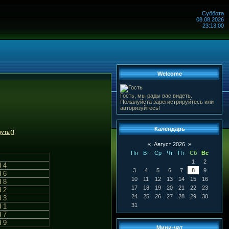
Суббота
08.08.2026
23:13:00
Welcome
Гость, мы рады вас видеть.
Пожалуйста зарегистрируйтесь или
авторизуйтесь!
Календарь
нуты)!
.
«
Август 2026
»
Пн
Вт
Ср
Чт
Пт
Сб
Вс
1
2
 4
3
4
5
6
7
8
9
 6
10
11
12
13
14
15
16
 8
17
18
19
20
21
22
23
 2
24
25
26
27
28
29
30
 3
31
 1
 7
 9
Мини-чат